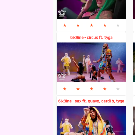
★
★
★
★
★
6ix9ine - circus ft. tyga
★
★
★
★
★
6ix9ine - sax ft. quavo, cardi b, tyga