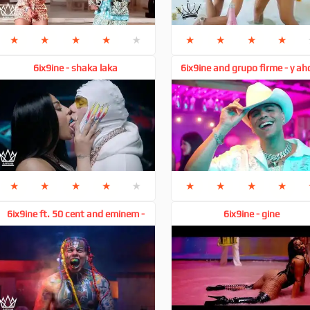
★
★
★
★
★
★
★
★
★
6ix9ine - shaka laka
6ix9ine and grupo firme - y ah
★
★
★
★
★
★
★
★
★
6ix9ine ft. 50 cent and eminem -
6ix9ine - gine
killer