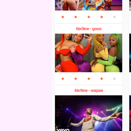
★
★
★
★
★
6ix9ine - gooo
★
★
★
★
★
6ix9ine - wapae