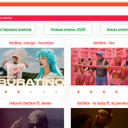
ь клипы
ртировка клипов
Новые клипы 2026
Заказ клип
6ix9ine, margo - buratino
6ix9ine - fax
★
★
★
★
★
★
★
★
★
tekashi 6ix9ine ft. lenier -
6ix9ine - la baby ft. la perver
respuesta