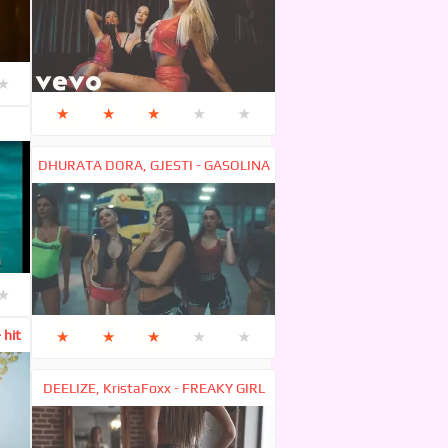
★
★
★
★
★
★
DHURATA DORA, GJESTI - GASOLINA
★
 hit
★
★
★
★
★
DEELIZE, KristaFoxx - FREAKY GIRL