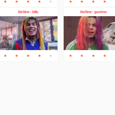
★
★
★
★
★
★
★
★
★
6ix9ine - billy
6ix9ine - gummo
★
★
★
★
★
★
★
★
★