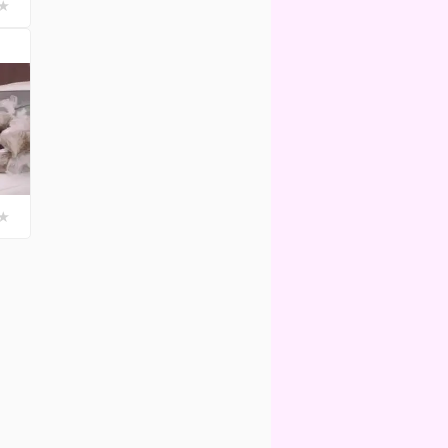
★
Гость ::
The Beatles - Help
супер
★
★
★
★
★
Slayyyter - brand new chanels
★
★
★
★
★
★
Above and Beyond, Sadrican - Can
Not Sleep