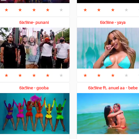
★
★
★
★
★
★
★
★
★
6ix9ine- punani
6ix9ine - yaya
★
★
★
★
★
★
★
★
★
6ix9ine - gooba
6ix9ine ft. anuel aa - bebe