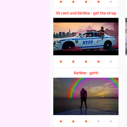
★
★
★
★
★
50 cent and 6ix9ine - get the strap
★
★
★
★
★
6ix9ine - gotti
★
★
★
★
★