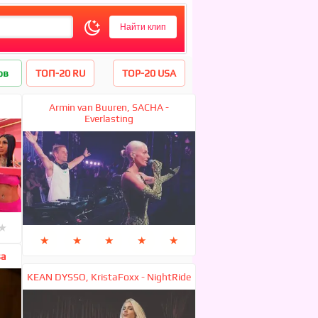
ов
ТОП-20 RU
TOP-20 USA
Armin van Buuren, SACHA -
Everlasting
★
★
★
★
★
★
sa
KEAN DYSSO, KristaFoxx - NightRide