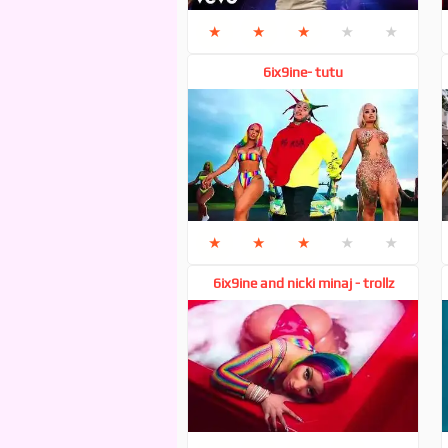
★
★
★
★
★
6ix9ine- tutu
★
★
★
★
★
6ix9ine and nicki minaj - trollz