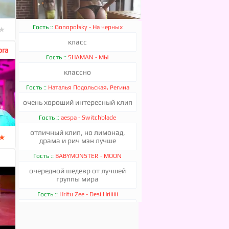
Гость ::
Gonopolsky - На черных
★
матовых
класс
ora
★
★
★
★
★
Гость ::
SHAMAN - МЫ
классно
KEAN DYSSO, KristaFoxx - FANCY
Гость ::
Наталья Подольская, Регина
Тодоренко - Подруга
очень хороший интересный клип
Гость ::
aespa - Switchblade
отличный клип, но лимонад,
★
драма и рич мэн лучше
Гость ::
BABYMONSTER - MOON
★
★
★
★
★
очередной шедевр от лучшей
группы мира
Гость ::
Hritu Zee - Desi Hriiiiii
4 Strings, Sadrican - Take Me Away
класс
Гость ::
Проект ЖИТЬ - ЖИТЬ