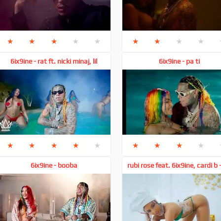
★
★
★
★
★
★
★
★
★
6ix9ine - rat ft. nicki minaj, lil
6ix9ine - pa ti
wayne, offset
★
★
★
★
★
★
★
★
★
6ix9ine - booba
rubi rose feat. 6ix9ine, cardi b -
your dance