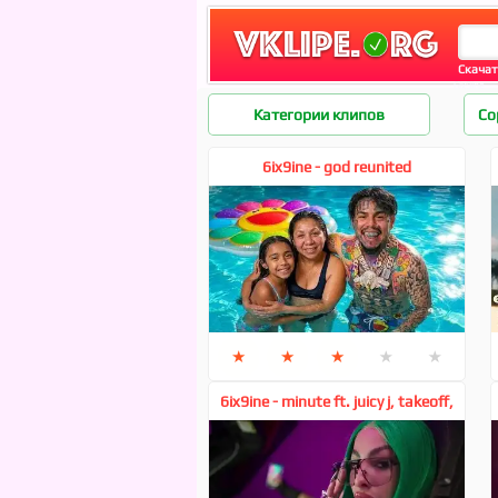
Скачат
6ix9ine
Категории клипов
Со
6ix9ine - god reunited
★
★
★
★
★
6ix9ine - minute ft. juicy j, takeoff,
megan thee stallion, tyga, cardi b