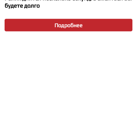
будете долго
Подробнее
★
★
★
★
★
Night Lovell, 2Pac - Still Ballin