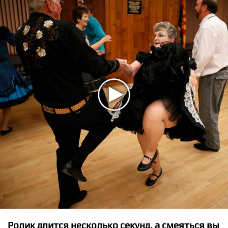
★
★
★
★
★
Night Lovell and Bones - Bottom Top
Ролик длится несколько секунд, а смеяться вы