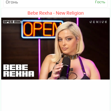
Огонь
Гость
Bebe Rexha - New Religion