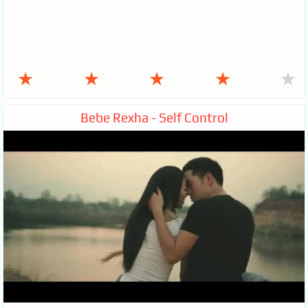
★
★
★
★
★
Bebe Rexha - Self Control