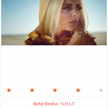
★
★
★
★
★
Bebe Rexha - S.H.I.T