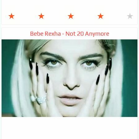
★
★
★
★
★
Bebe Rexha - Not 20 Anymore