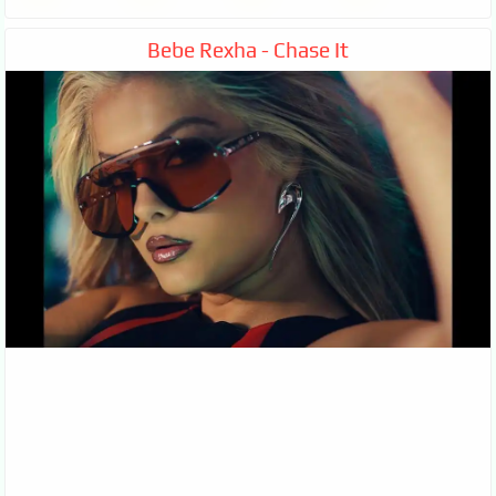
Bebe Rexha - Chase It