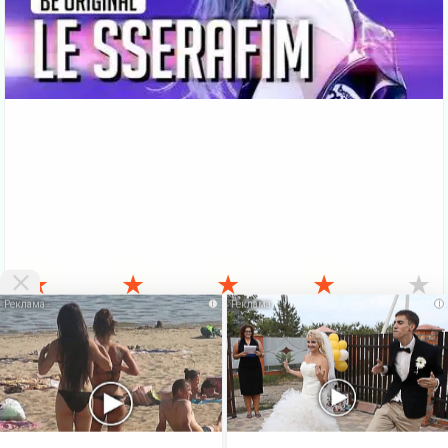
★
★
★
★
★
i
i
VKlipe.org - здесь можно
скачать клипы бесплатно
и смотреть клипы
онлайн без регистрации. На этой странице Вы можете
Скачать
бесплатно
или посмотреть этот
клип онлайн
. Также есть много
других, не менее интересных клипов русских и зарубежных
исполнителей. Вверху сайта есть меню, где можно выбрать жанр
клипа. Бесплатные
новые клипы
можно скачать бесплатно и без
регистрации. Если ваша скорость больше 1Мбит - Вы можете
выбирать в видеопроигрывателе качество клипа 720p и