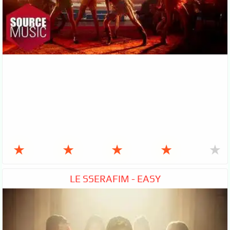
★
★
★
★
★
LE SSERAFIM - EASY