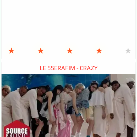
★
★
★
★
★
LE SSERAFIM - CRAZY