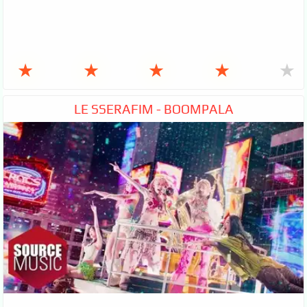
★
★
★
★
★
LE SSERAFIM - BOOMPALA