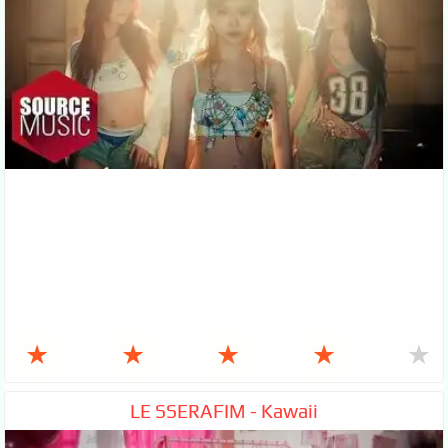
★
★
★
★
★
LE SSERAFIM - Kawaii