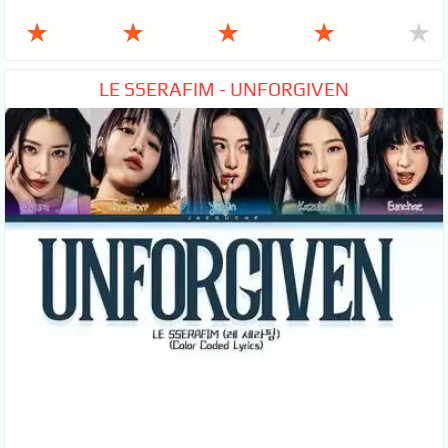
★
★
★
★
★
LE SSERAFIM - UNFORGIVEN