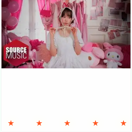
★
★
★
★
★