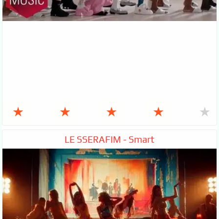
★
★
★
★
★
LE SSERAFIM - Smart