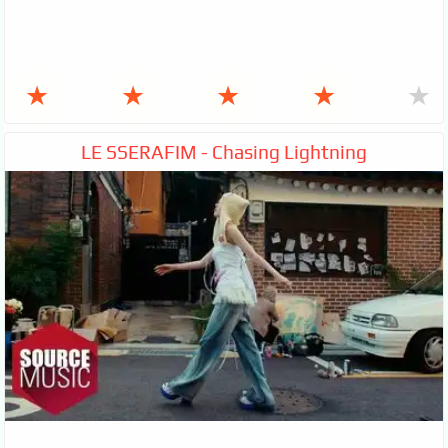
★
★
★
★
★
LE SSERAFIM - Chasing Lightning