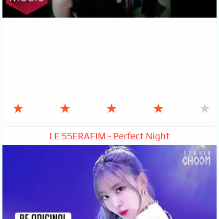
★
★
★
★
★
LE SSERAFIM - Perfect Night