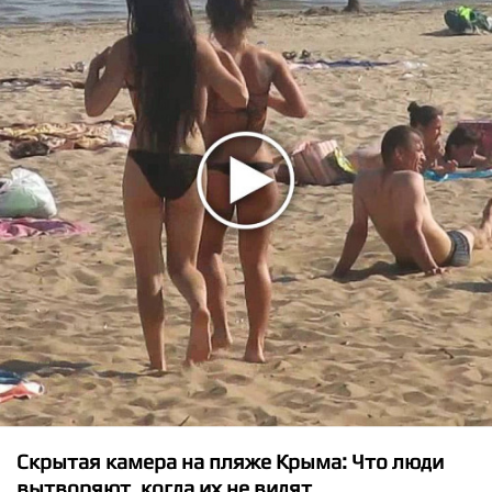
★
★
★
★
★
Lasgo, Sadrican - Something
Скрытая камера на пляже Крыма: Что люди
вытворяют, когда их не видят...