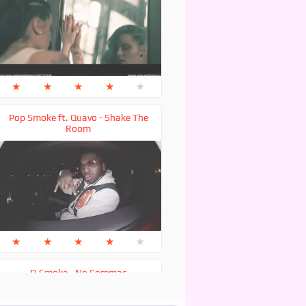
★
★
★
★
★
Pop Smoke ft. Quavo - Shake The
Room
★
★
★
★
★
D Smoke - No Commas