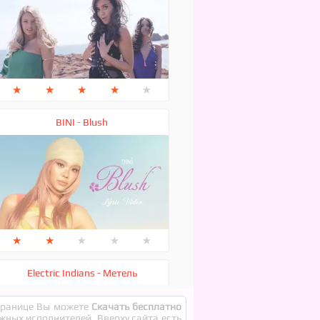
★
★
★
★
★
BINI - Blush
★
★
★
★
★
Electric Indians - Метель
странице Вы можете
Скачать бесплатно
ежных исполнителей. Вверху сайта есть