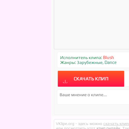
Исполнитель клипа:
Blush
Жанры:
Зарубежные
,
Dance
СКАЧАТЬ КЛИП
VKlipe.org - здесь можно
скачать клип
или посмотреть этот
клип онлайн
. Та