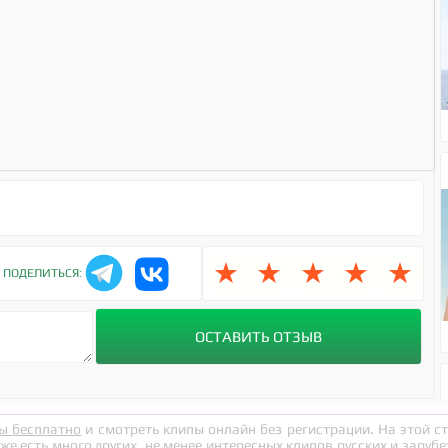
★
★
★
★
★
ПОДЕЛИТЬСЯ:
ы бесплатно
и смотреть клипы онлайн без регистрации. На этой 
кже есть много других, не менее интересных клипов русских и заруб