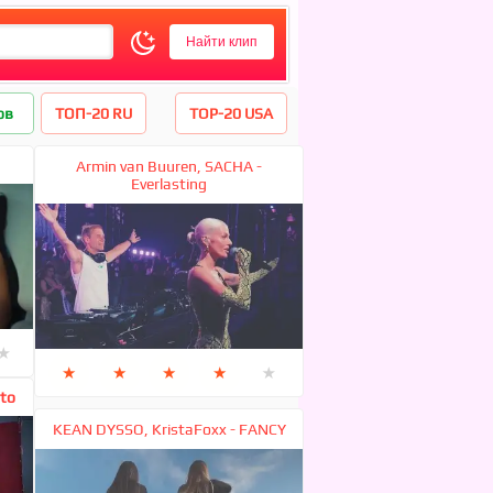
ов
ТОП-20 RU
TOP-20 USA
Armin van Buuren, SACHA -
Everlasting
★
★
★
★
★
★
 to
KEAN DYSSO, KristaFoxx - FANCY