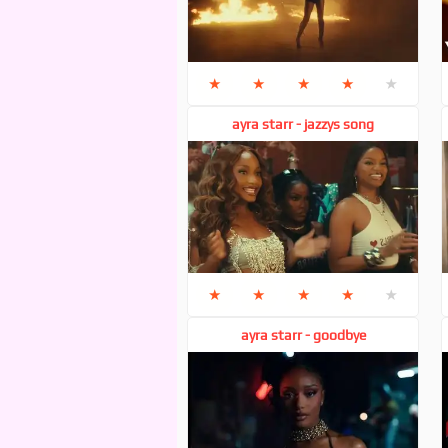
★
★
★
★
★
ayra starr - jazzys song
★
★
★
★
★
ayra starr - goodbye