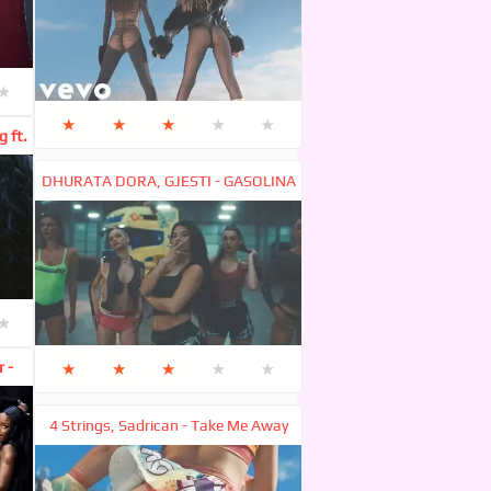
★
★
★
★
★
★
g ft.
DHURATA DORA, GJESTI - GASOLINA
★
 -
★
★
★
★
★
4 Strings, Sadrican - Take Me Away