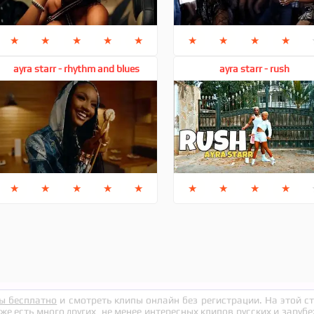
★
★
★
★
★
★
★
★
★
ayra starr - rhythm and blues
ayra starr - rush
★
★
★
★
★
★
★
★
★
ы бесплатно
и смотреть клипы онлайн без регистрации. На этой 
кже есть много других, не менее интересных клипов русских и заруб