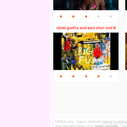
★
★
★
★
★
david guetta and ayra starr and lil
durk - big fu
★
★
★
★
★
VKlipe.org - здесь можно
скачать клип
или посмотреть этот
клип онлайн
. Та