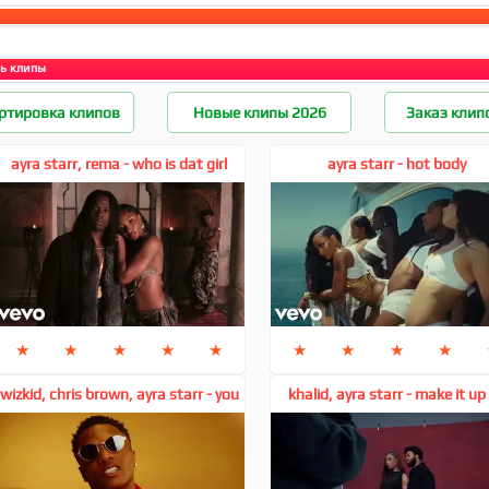
ь клипы
ртировка клипов
Новые клипы 2026
Заказ клип
ayra starr, rema - who is dat girl
ayra starr - hot body
★
★
★
★
★
★
★
★
★
wizkid, chris brown, ayra starr - you
khalid, ayra starr - make it up
you