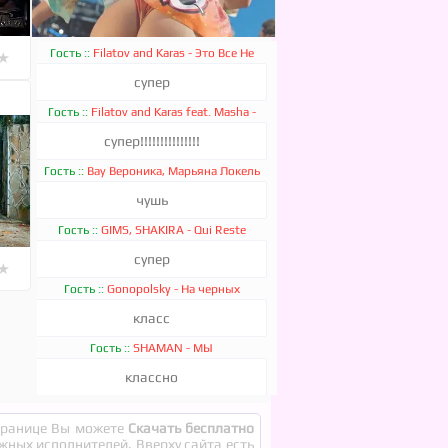
Гость ::
Filatov and Karas - Это Все Не
★
Помню Я
супер
★
★
★
★
★
Гость ::
Filatov and Karas feat. Masha -
Лирика
супер!!!!!!!!!!!!!!!
KEAN DYSSO - JUST DO IT
Гость ::
Вау Вероника, Марьяна Локель
- ЛЮБИМКА
чушь
Гость ::
GIMS, SHAKIRA - Qui Reste
супер
★
Гость ::
Gonopolsky - На черных
матовых
класс
★
★
★
★
★
Гость ::
SHAMAN - МЫ
классно
Above and Beyond, Sadrican - Can
Not Sleep
Гость ::
Наталья Подольская, Регина
Тодоренко - Подруга
странице Вы можете
Скачать бесплатно
очень хороший интересный клип
ежных исполнителей. Вверху сайта есть