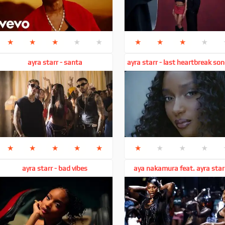
★
★
★
★
★
★
★
★
★
ayra starr - santa
ayra starr - last heartbreak son
giveon
★
★
★
★
★
★
★
★
★
ayra starr - bad vibes
aya nakamura feat. ayra starr
hype