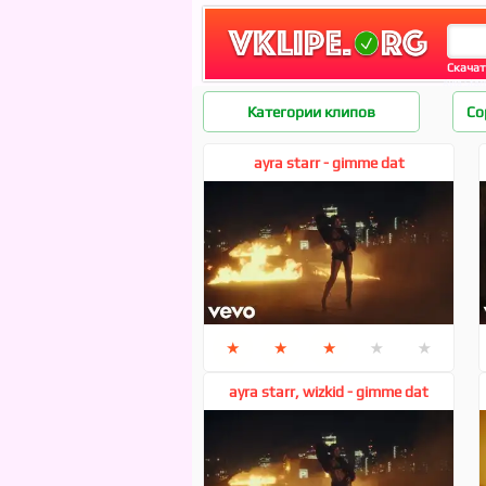
Скачат
Ayra Starr
Категории клипов
Со
ayra starr - gimme dat
★
★
★
★
★
ayra starr, wizkid - gimme dat