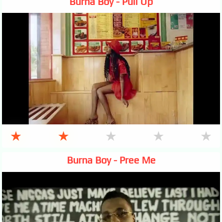
Burna Boy - Pull Up
★
★
★
★
★
Burna Boy - Pree Me