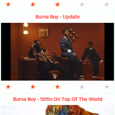
★
★
★
★
★
Burna Boy - Update
★
★
★
★
★
Burna Boy - Sittin On Top Of The World