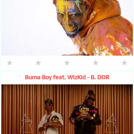
★
★
★
★
★
Burna Boy feat. WizKid - B. DOR