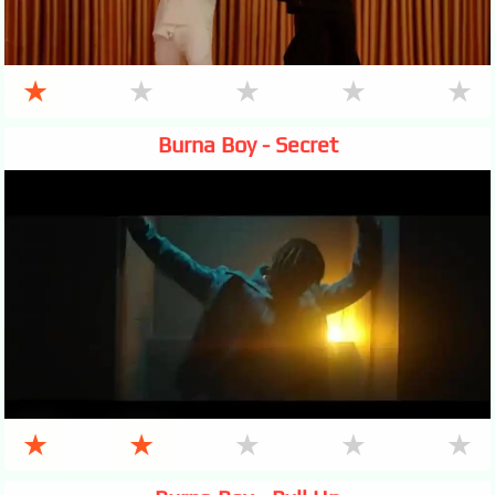
★
★
★
★
★
Burna Boy - Secret
★
★
★
★
★