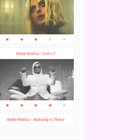
★
★
★
★
★
Bebe Rexha - S.H.I.T
★
★
★
★
★
Bebe Rexha - Nobody is There