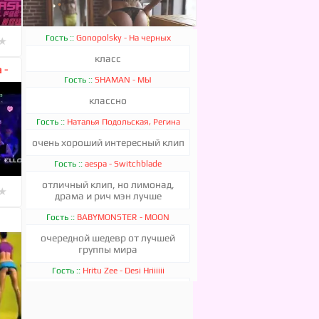
Гость ::
Gonopolsky - На черных
★
матовых
класс
 -
★
★
★
★
★
Гость ::
SHAMAN - МЫ
классно
KEAN DYSSO, KristaFoxx - FANCY
Гость ::
Наталья Подольская, Регина
Тодоренко - Подруга
очень хороший интересный клип
Гость ::
aespa - Switchblade
отличный клип, но лимонад,
★
драма и рич мэн лучше
Гость ::
BABYMONSTER - MOON
★
★
★
★
★
очередной шедевр от лучшей
группы мира
Гость ::
Hritu Zee - Desi Hriiiiii
4 Strings, Sadrican - Take Me Away
класс
Гость ::
Проект ЖИТЬ - ЖИТЬ