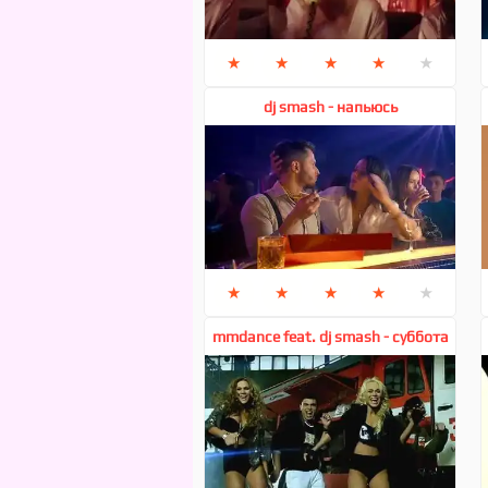
★
★
★
★
★
dj smash - напьюсь
★
★
★
★
★
mmdance feat. dj smash - суббота