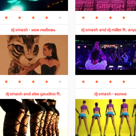
★
★
★
★
★
★
★
★
★
dj smash - моя любовь
dj smash and dj miller ft. anya
angels
★
★
★
★
★
★
★
★
★
dj smash and alex gaudino ft.
dj smash - волна
dhany - moscow never sleeps