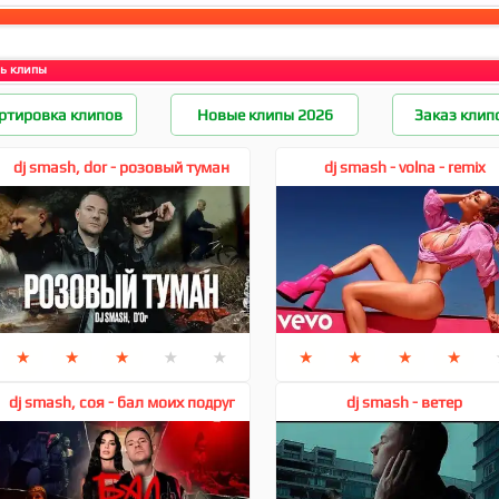
ь клипы
ртировка клипов
Новые клипы 2026
Заказ клип
dj smash, dor - розовый туман
dj smash - volna - remix
★
★
★
★
★
★
★
★
★
dj smash, соя - бал моих подруг
dj smash - ветер