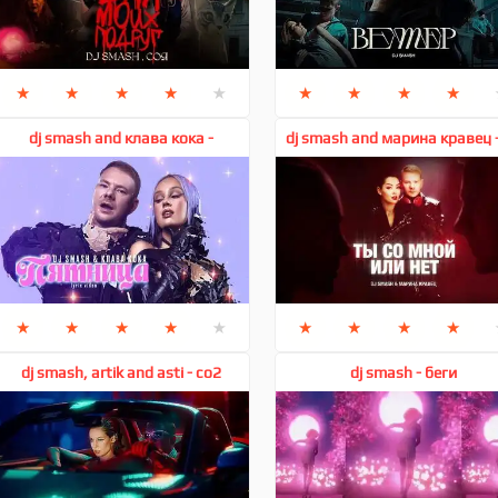
★
★
★
★
★
★
★
★
★
dj smash and клава кока -
dj smash and марина кравец 
пятница
со мной или нет
★
★
★
★
★
★
★
★
★
dj smash, artik and asti - co2
dj smash - беги