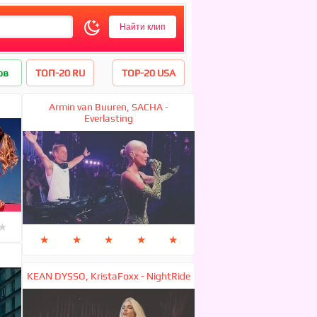
ов
ТОП-20 RU
TOP-20 USA
Armin van Buuren, SACHA -
Everlasting
★
★
★
★
★
★
KEAN DYSSO, KristaFoxx - NightRide