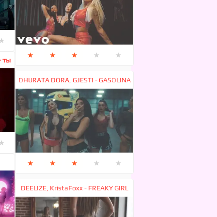
★
★
★
★
★
★
- ты
DHURATA DORA, GJESTI - GASOLINA
★
★
★
★
★
★
DEELIZE, KristaFoxx - FREAKY GIRL