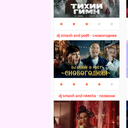
★
★
★
★
★
dj smash and poёt - сновогодняя
★
★
★
★
★
dj smash and nivesta - позвони