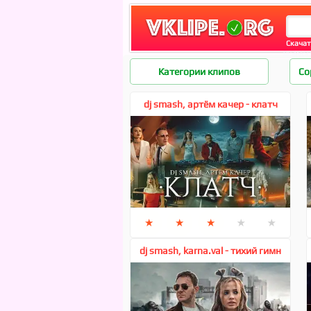
Скачат
Dj SMASH
Категории клипов
Со
dj smash, артём качер - клатч
★
★
★
★
★
dj smash, karna.val - тихий гимн