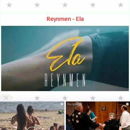
★
★
★
★
★
Reynmen - Ela
★
★
★
★
★
i
i
VKlipe.org - здесь можно
скачать клипы бесплатно
и смотреть клипы
онлайн без регистрации. На этой странице Вы можете
Скачать
бесплатно
или посмотреть этот
клип онлайн
. Также есть много
других, не менее интересных клипов русских и зарубежных