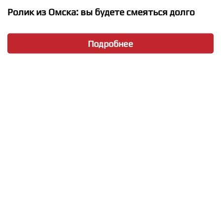
Ролик из Омска: вы будете смеяться долго
★
★
★
★
★
Подробнее
ToneRiple - Passionate
★
★
★
★
★