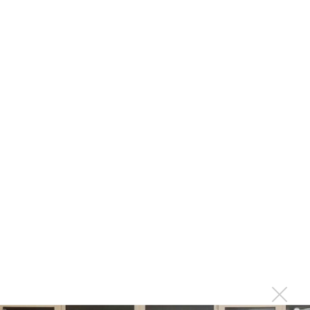
★
★
★
★
★
ToneRiple - Nutty Shot
★
★
★
★
★
ToneRiple - Peanut Butter - New