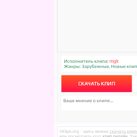
Исполнитель клипа:
mgk
Жанры:
Зарубежные
,
Новые клип
СКАЧАТЬ КЛИП
VKlipe.org - здесь можно
скачать клип
или посмотреть этот
клип онлайн
. Та