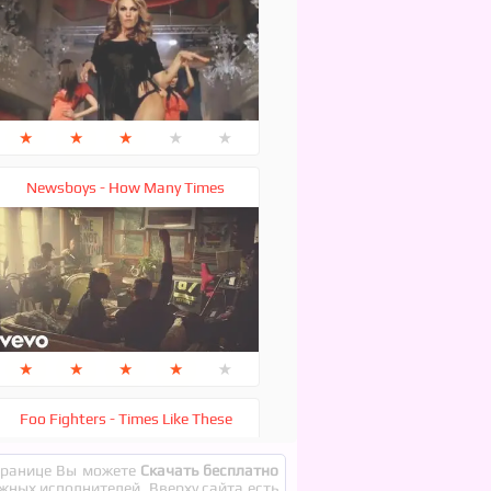
★
★
★
★
★
Newsboys - How Many Times
★
★
★
★
★
Foo Fighters - Times Like These
странице Вы можете
Скачать бесплатно
ежных исполнителей. Вверху сайта есть