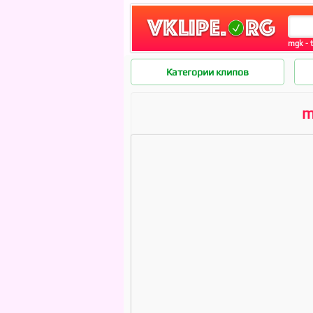
mgk - t
Категории клипов
m