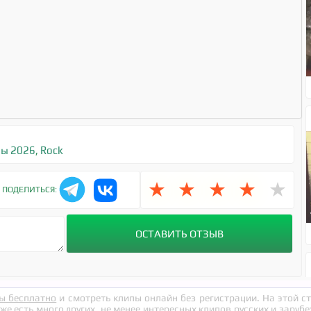
ы 2026
,
Rock
★
★
★
★
★
ПОДЕЛИТЬСЯ:
ы бесплатно
и смотреть клипы онлайн без регистрации. На этой 
кже есть много других, не менее интересных клипов русских и заруб