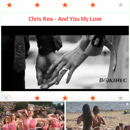
★
★
★
★
★
Chris Rea - And You My Love
★
★
★
★
★
i
i
VKlipe.org - здесь можно
скачать клипы бесплатно
и смотреть клипы
онлайн без регистрации. На этой странице Вы можете
Скачать
бесплатно
или посмотреть этот
клип онлайн
. Также есть много
других, не менее интересных клипов русских и зарубежных