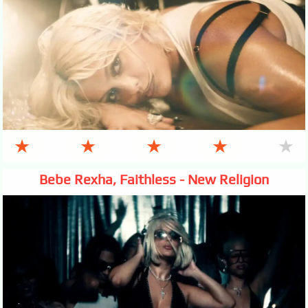
★
★
★
★
★
Bebe Rexha, Faithless - New Religion