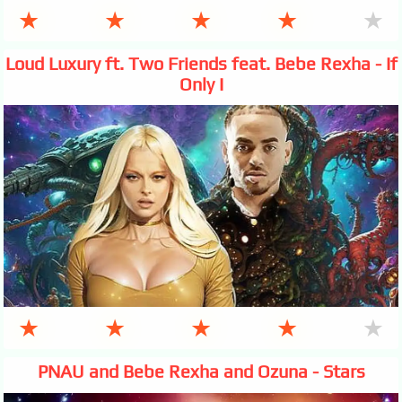
★
★
★
★
★
Loud Luxury ft. Two Friends feat. Bebe Rexha - If
Only I
★
★
★
★
★
PNAU and Bebe Rexha and Ozuna - Stars