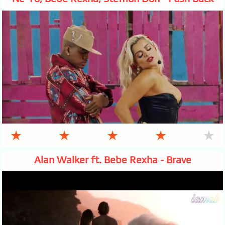
★
★
★
★
★
Alan Walker ft. Bebe Rexha - Brave