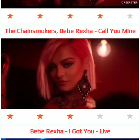
★
★
★
★
★
The Chainsmokers, Bebe Rexha - Call You Mine
★
★
★
★
★
Bebe Rexha - I Got You - Live