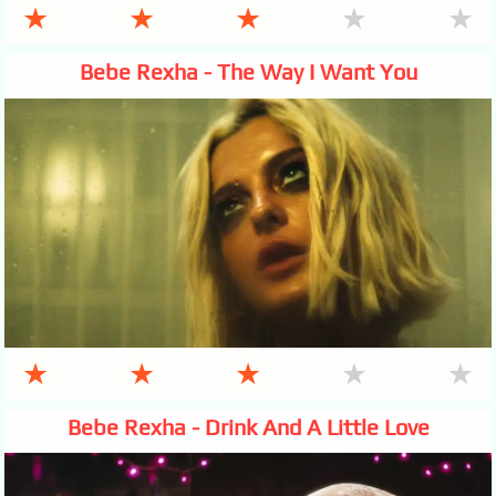
★
★
★
★
★
Bebe Rexha - The Way I Want You
★
★
★
★
★
Bebe Rexha - Drink And A Little Love