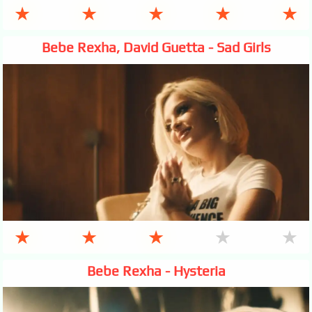
★
★
★
★
★
Bebe Rexha, David Guetta - Sad Girls
★
★
★
★
★
Bebe Rexha - Hysteria