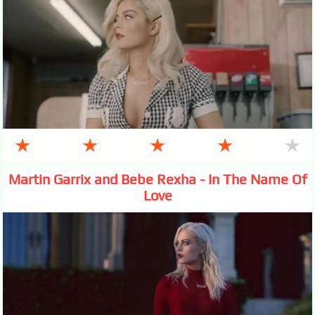
★
★
★
★
★
Martin Garrix and Bebe Rexha - In The Name Of
Love