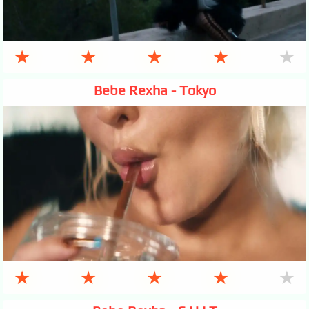
★
★
★
★
★
Bebe Rexha - Tokyo
★
★
★
★
★